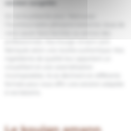
version surgelée
On ne le présente plus ! Retrouvez
l’incontournable pâtisserie bretonne, issue de
notre savoir-faire familial, au service des
professionnels. Nos Kouign Amann sont
fabriqués selon une recette authentique. Nos
ingrédients de qualité leur apportent un
croustillant et une caramélisation
incomparables. Ils se déclinent en différents
formats pour vous offrir une solution adaptée
à vos besoins.
Le kouign amann