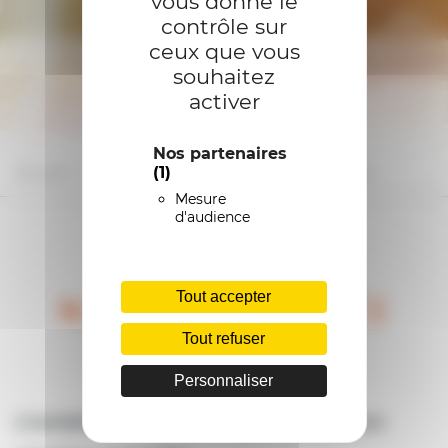
vous donne le
contrôle sur
ceux que vous
souhaitez
activer
Nos partenaires
(1)
Accueil
Nos produits
Spécialités régionales
Mesure
d'audience
Découvrez l’ensemble de
Tout accepter
NOs spécialités
Tout refuser
régionales
Personnaliser
L’emblématique Kouign Amann en