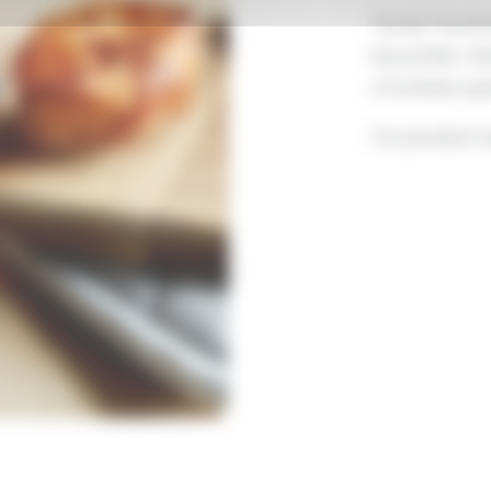
Toute l’auth
bouchée. No
s’invitera 
Ce produit es