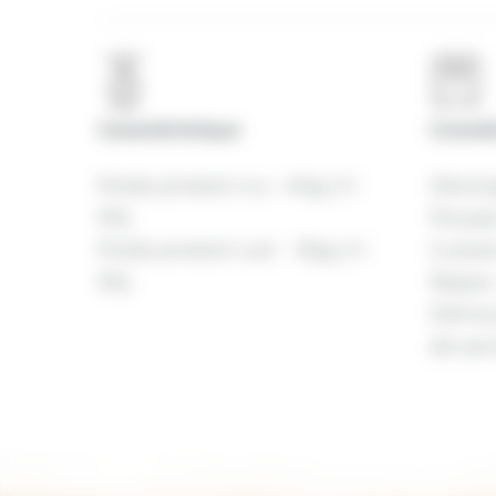
Caractéristique
Consei
Poids produit cru : 40g (+/-
Décon
5%)
Pousse
Poids produit cuit : 30g (+/-
Cuisso
5%)
Repos :
Démoul
de serv