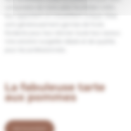
composées de notre pâte feuilletée CARA,
leur apportant un croustillant unique. Elles
sont généreusement garnies de fruits
fondants pour leur donner toute leur saveur.
Une solution surgelée idéale et de qualité,
pour les professionnels.
La fabuleuse tarte
aux pommes
Voir le produit